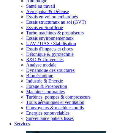
Audiologie
Santé au travail
Aérospatial & Défense
Essais en vol ou embarqués
Essais structuraux au sol (GVT)
Essais en Soufflerie
Turbo machines & propulseurs
Essais environnementaux
UAV / UAS / Stabilisation
Essais d'impacts et chocs
Détonique & pyrotechnie
R&D & Universités
Analyse modale
Dynamique des structures
Biomécanique
Industrie & Energie
Forage & Prospection
Machines tournantes
Turbines, pompes & compresseurs
Tours aérauliques et ventilation
Convoyeurs & machines outils
Energies renouvelables
Surveillance paliers lisses
Services