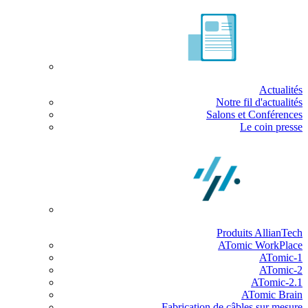
Actualités
Notre fil d'actualités
Salons et Conférences
Le coin presse
Produits AllianTech
ATomic WorkPlace
ATomic-1
ATomic-2
ATomic-2.1
ATomic Brain
Fabrication de câbles sur mesure