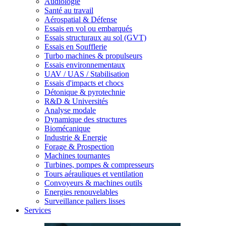
Audiologie
Santé au travail
Aérospatial & Défense
Essais en vol ou embarqués
Essais structuraux au sol (GVT)
Essais en Soufflerie
Turbo machines & propulseurs
Essais environnementaux
UAV / UAS / Stabilisation
Essais d'impacts et chocs
Détonique & pyrotechnie
R&D & Universités
Analyse modale
Dynamique des structures
Biomécanique
Industrie & Energie
Forage & Prospection
Machines tournantes
Turbines, pompes & compresseurs
Tours aérauliques et ventilation
Convoyeurs & machines outils
Energies renouvelables
Surveillance paliers lisses
Services