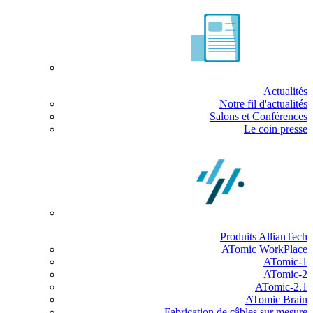
Actualités
Notre fil d'actualités
Salons et Conférences
Le coin presse
Produits AllianTech
ATomic WorkPlace
ATomic-1
ATomic-2
ATomic-2.1
ATomic Brain
Fabrication de câbles sur mesure