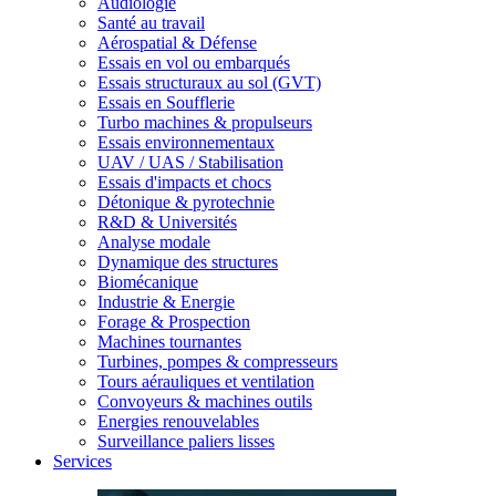
Audiologie
Santé au travail
Aérospatial & Défense
Essais en vol ou embarqués
Essais structuraux au sol (GVT)
Essais en Soufflerie
Turbo machines & propulseurs
Essais environnementaux
UAV / UAS / Stabilisation
Essais d'impacts et chocs
Détonique & pyrotechnie
R&D & Universités
Analyse modale
Dynamique des structures
Biomécanique
Industrie & Energie
Forage & Prospection
Machines tournantes
Turbines, pompes & compresseurs
Tours aérauliques et ventilation
Convoyeurs & machines outils
Energies renouvelables
Surveillance paliers lisses
Services