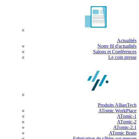
Actualités
Notre fil d'actualités
Salons et Conférences
Le coin presse
Produits AllianTech
ATomic WorkPlace
ATomic-1
ATomic-2
ATomic-2.1
ATomic Brain
Fabrication de câbles sur mesure