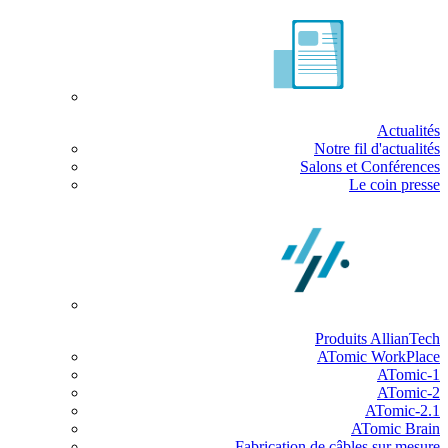
Actualités
Notre fil d'actualités
Salons et Conférences
Le coin presse
Produits AllianTech
ATomic WorkPlace
ATomic-1
ATomic-2
ATomic-2.1
ATomic Brain
Fabrication de câbles sur mesure