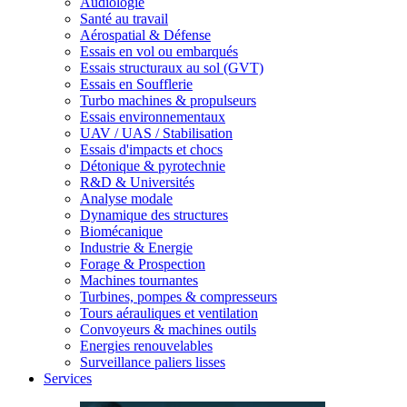
Audiologie
Santé au travail
Aérospatial & Défense
Essais en vol ou embarqués
Essais structuraux au sol (GVT)
Essais en Soufflerie
Turbo machines & propulseurs
Essais environnementaux
UAV / UAS / Stabilisation
Essais d'impacts et chocs
Détonique & pyrotechnie
R&D & Universités
Analyse modale
Dynamique des structures
Biomécanique
Industrie & Energie
Forage & Prospection
Machines tournantes
Turbines, pompes & compresseurs
Tours aérauliques et ventilation
Convoyeurs & machines outils
Energies renouvelables
Surveillance paliers lisses
Services