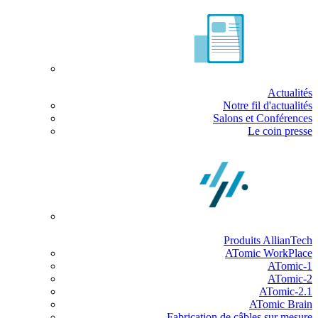
Actualités
Notre fil d'actualités
Salons et Conférences
Le coin presse
Produits AllianTech
ATomic WorkPlace
ATomic-1
ATomic-2
ATomic-2.1
ATomic Brain
Fabrication de câbles sur mesure