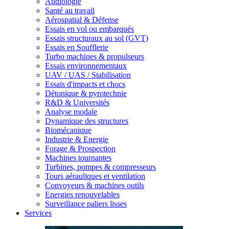
Audiologie
Santé au travail
Aérospatial & Défense
Essais en vol ou embarqués
Essais structuraux au sol (GVT)
Essais en Soufflerie
Turbo machines & propulseurs
Essais environnementaux
UAV / UAS / Stabilisation
Essais d'impacts et chocs
Détonique & pyrotechnie
R&D & Universités
Analyse modale
Dynamique des structures
Biomécanique
Industrie & Energie
Forage & Prospection
Machines tournantes
Turbines, pompes & compresseurs
Tours aérauliques et ventilation
Convoyeurs & machines outils
Energies renouvelables
Surveillance paliers lisses
Services