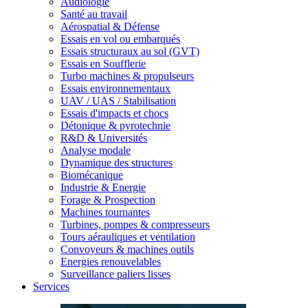
Audiologie
Santé au travail
Aérospatial & Défense
Essais en vol ou embarqués
Essais structuraux au sol (GVT)
Essais en Soufflerie
Turbo machines & propulseurs
Essais environnementaux
UAV / UAS / Stabilisation
Essais d'impacts et chocs
Détonique & pyrotechnie
R&D & Universités
Analyse modale
Dynamique des structures
Biomécanique
Industrie & Energie
Forage & Prospection
Machines tournantes
Turbines, pompes & compresseurs
Tours aérauliques et ventilation
Convoyeurs & machines outils
Energies renouvelables
Surveillance paliers lisses
Services