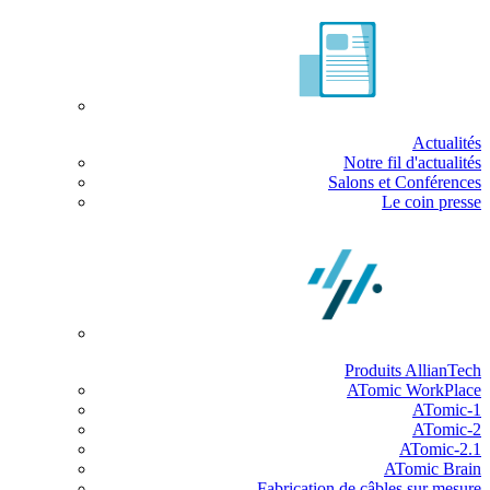
Actualités
Notre fil d'actualités
Salons et Conférences
Le coin presse
Produits AllianTech
ATomic WorkPlace
ATomic-1
ATomic-2
ATomic-2.1
ATomic Brain
Fabrication de câbles sur mesure