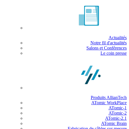
Actualités
Notre fil d'actualités
Salons et Conférences
Le coin presse
Produits AllianTech
ATomic WorkPlace
ATomic-1
ATomic-2
ATomic-2.1
ATomic Brain
Fabrication de câbles sur mesure