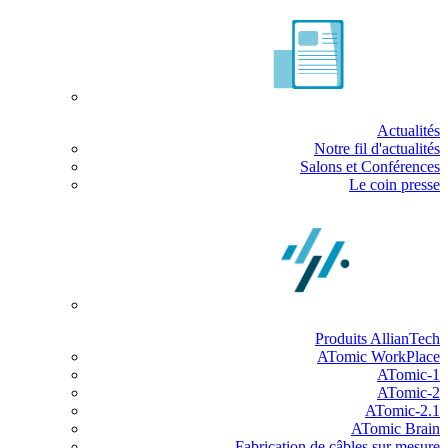
Actualités
Notre fil d'actualités
Salons et Conférences
Le coin presse
Produits AllianTech
ATomic WorkPlace
ATomic-1
ATomic-2
ATomic-2.1
ATomic Brain
Fabrication de câbles sur mesure