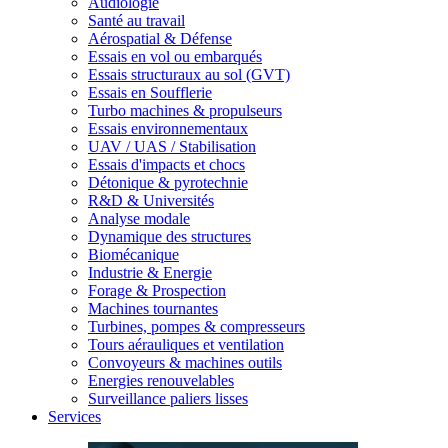
Audiologie
Santé au travail
Aérospatial & Défense
Essais en vol ou embarqués
Essais structuraux au sol (GVT)
Essais en Soufflerie
Turbo machines & propulseurs
Essais environnementaux
UAV / UAS / Stabilisation
Essais d'impacts et chocs
Détonique & pyrotechnie
R&D & Universités
Analyse modale
Dynamique des structures
Biomécanique
Industrie & Energie
Forage & Prospection
Machines tournantes
Turbines, pompes & compresseurs
Tours aérauliques et ventilation
Convoyeurs & machines outils
Energies renouvelables
Surveillance paliers lisses
Services