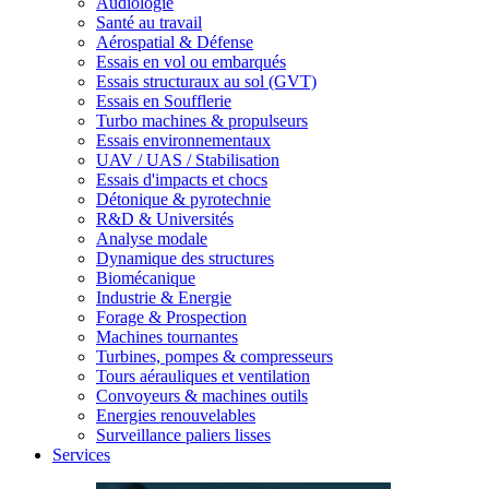
Audiologie
Santé au travail
Aérospatial & Défense
Essais en vol ou embarqués
Essais structuraux au sol (GVT)
Essais en Soufflerie
Turbo machines & propulseurs
Essais environnementaux
UAV / UAS / Stabilisation
Essais d'impacts et chocs
Détonique & pyrotechnie
R&D & Universités
Analyse modale
Dynamique des structures
Biomécanique
Industrie & Energie
Forage & Prospection
Machines tournantes
Turbines, pompes & compresseurs
Tours aérauliques et ventilation
Convoyeurs & machines outils
Energies renouvelables
Surveillance paliers lisses
Services