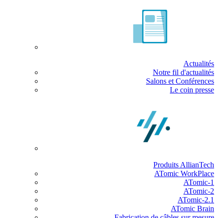
Actualités
Notre fil d'actualités
Salons et Conférences
Le coin presse
Produits AllianTech
ATomic WorkPlace
ATomic-1
ATomic-2
ATomic-2.1
ATomic Brain
Fabrication de câbles sur mesure