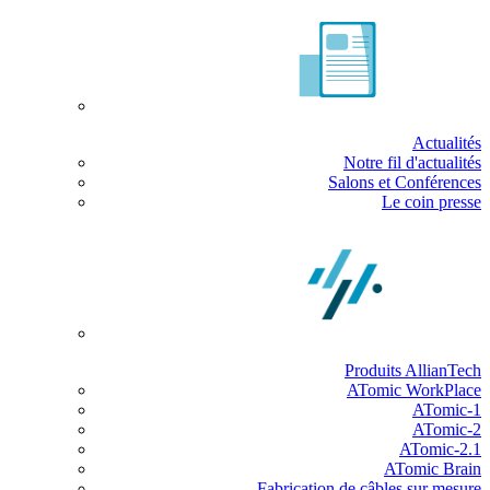
Actualités
Notre fil d'actualités
Salons et Conférences
Le coin presse
Produits AllianTech
ATomic WorkPlace
ATomic-1
ATomic-2
ATomic-2.1
ATomic Brain
Fabrication de câbles sur mesure