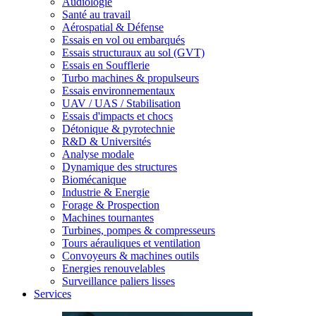
Audiologie
Santé au travail
Aérospatial & Défense
Essais en vol ou embarqués
Essais structuraux au sol (GVT)
Essais en Soufflerie
Turbo machines & propulseurs
Essais environnementaux
UAV / UAS / Stabilisation
Essais d'impacts et chocs
Détonique & pyrotechnie
R&D & Universités
Analyse modale
Dynamique des structures
Biomécanique
Industrie & Energie
Forage & Prospection
Machines tournantes
Turbines, pompes & compresseurs
Tours aérauliques et ventilation
Convoyeurs & machines outils
Energies renouvelables
Surveillance paliers lisses
Services