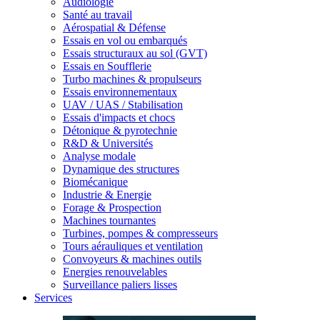
Audiologie
Santé au travail
Aérospatial & Défense
Essais en vol ou embarqués
Essais structuraux au sol (GVT)
Essais en Soufflerie
Turbo machines & propulseurs
Essais environnementaux
UAV / UAS / Stabilisation
Essais d'impacts et chocs
Détonique & pyrotechnie
R&D & Universités
Analyse modale
Dynamique des structures
Biomécanique
Industrie & Energie
Forage & Prospection
Machines tournantes
Turbines, pompes & compresseurs
Tours aérauliques et ventilation
Convoyeurs & machines outils
Energies renouvelables
Surveillance paliers lisses
Services