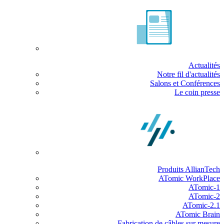
Actualités
Notre fil d'actualités
Salons et Conférences
Le coin presse
Produits AllianTech
ATomic WorkPlace
ATomic-1
ATomic-2
ATomic-2.1
ATomic Brain
Fabrication de câbles sur mesure