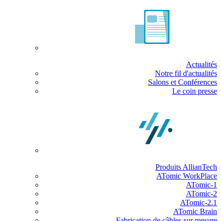
Actualités
Notre fil d'actualités
Salons et Conférences
Le coin presse
Produits AllianTech
ATomic WorkPlace
ATomic-1
ATomic-2
ATomic-2.1
ATomic Brain
Fabrication de câbles sur mesure