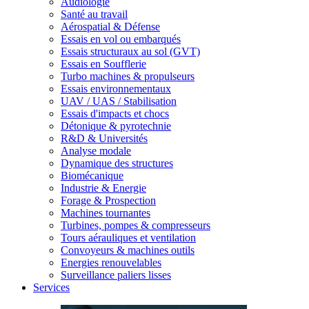
Audiologie
Santé au travail
Aérospatial & Défense
Essais en vol ou embarqués
Essais structuraux au sol (GVT)
Essais en Soufflerie
Turbo machines & propulseurs
Essais environnementaux
UAV / UAS / Stabilisation
Essais d'impacts et chocs
Détonique & pyrotechnie
R&D & Universités
Analyse modale
Dynamique des structures
Biomécanique
Industrie & Energie
Forage & Prospection
Machines tournantes
Turbines, pompes & compresseurs
Tours aérauliques et ventilation
Convoyeurs & machines outils
Energies renouvelables
Surveillance paliers lisses
Services