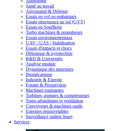
Audiologie
Santé au travail
Aérospatial & Défense
Essais en vol ou embarqués
Essais structuraux au sol (GVT)
Essais en Soufflerie
Turbo machines & propulseurs
Essais environnementaux
UAV / UAS / Stabilisation
Essais d'impacts et chocs
Détonique & pyrotechnie
R&D & Universités
Analyse modale
Dynamique des structures
Biomécanique
Industrie & Energie
Forage & Prospection
Machines tournantes
Turbines, pompes & compresseurs
Tours aérauliques et ventilation
Convoyeurs & machines outils
Energies renouvelables
Surveillance paliers lisses
Services