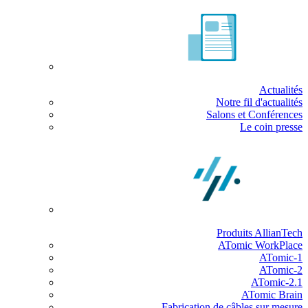
Actualités
Notre fil d'actualités
Salons et Conférences
Le coin presse
Produits AllianTech
ATomic WorkPlace
ATomic-1
ATomic-2
ATomic-2.1
ATomic Brain
Fabrication de câbles sur mesure