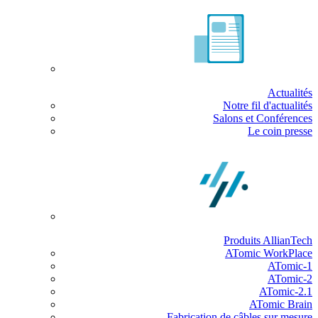
Actualités
Notre fil d'actualités
Salons et Conférences
Le coin presse
Produits AllianTech
ATomic WorkPlace
ATomic-1
ATomic-2
ATomic-2.1
ATomic Brain
Fabrication de câbles sur mesure