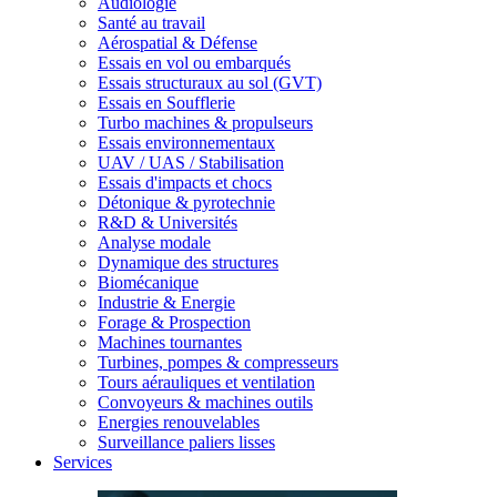
Audiologie
Santé au travail
Aérospatial & Défense
Essais en vol ou embarqués
Essais structuraux au sol (GVT)
Essais en Soufflerie
Turbo machines & propulseurs
Essais environnementaux
UAV / UAS / Stabilisation
Essais d'impacts et chocs
Détonique & pyrotechnie
R&D & Universités
Analyse modale
Dynamique des structures
Biomécanique
Industrie & Energie
Forage & Prospection
Machines tournantes
Turbines, pompes & compresseurs
Tours aérauliques et ventilation
Convoyeurs & machines outils
Energies renouvelables
Surveillance paliers lisses
Services