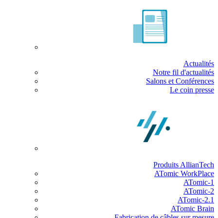
Actualités
Notre fil d'actualités
Salons et Conférences
Le coin presse
Produits AllianTech
ATomic WorkPlace
ATomic-1
ATomic-2
ATomic-2.1
ATomic Brain
Fabrication de câbles sur mesure