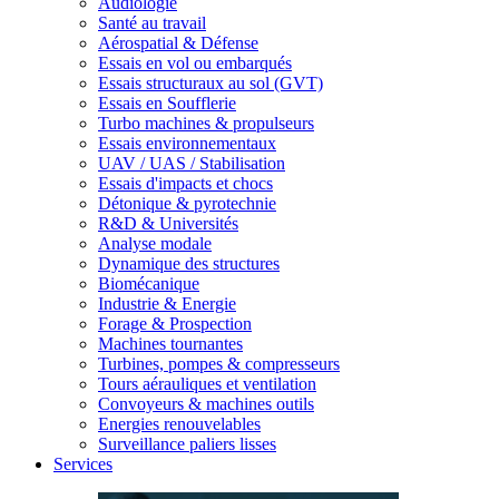
Audiologie
Santé au travail
Aérospatial & Défense
Essais en vol ou embarqués
Essais structuraux au sol (GVT)
Essais en Soufflerie
Turbo machines & propulseurs
Essais environnementaux
UAV / UAS / Stabilisation
Essais d'impacts et chocs
Détonique & pyrotechnie
R&D & Universités
Analyse modale
Dynamique des structures
Biomécanique
Industrie & Energie
Forage & Prospection
Machines tournantes
Turbines, pompes & compresseurs
Tours aérauliques et ventilation
Convoyeurs & machines outils
Energies renouvelables
Surveillance paliers lisses
Services