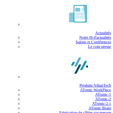
Actualités
Notre fil d'actualités
Salons et Conférences
Le coin presse
Produits AllianTech
ATomic WorkPlace
ATomic-1
ATomic-2
ATomic-2.1
ATomic Brain
Fabrication de câbles sur mesure