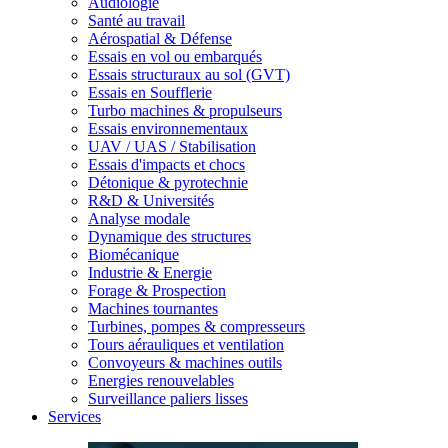
Audiologie
Santé au travail
Aérospatial & Défense
Essais en vol ou embarqués
Essais structuraux au sol (GVT)
Essais en Soufflerie
Turbo machines & propulseurs
Essais environnementaux
UAV / UAS / Stabilisation
Essais d'impacts et chocs
Détonique & pyrotechnie
R&D & Universités
Analyse modale
Dynamique des structures
Biomécanique
Industrie & Energie
Forage & Prospection
Machines tournantes
Turbines, pompes & compresseurs
Tours aérauliques et ventilation
Convoyeurs & machines outils
Energies renouvelables
Surveillance paliers lisses
Services