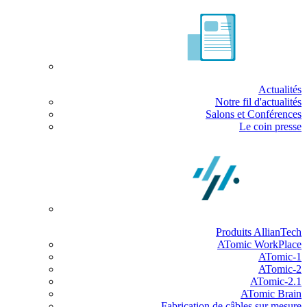
Actualités
Notre fil d'actualités
Salons et Conférences
Le coin presse
Produits AllianTech
ATomic WorkPlace
ATomic-1
ATomic-2
ATomic-2.1
ATomic Brain
Fabrication de câbles sur mesure