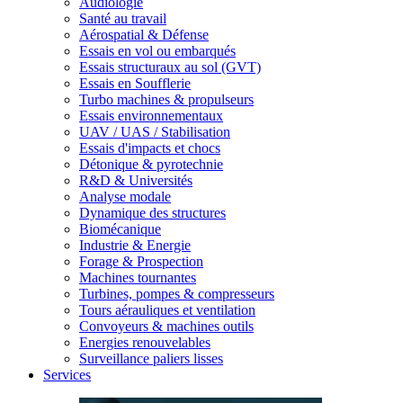
Audiologie
Santé au travail
Aérospatial & Défense
Essais en vol ou embarqués
Essais structuraux au sol (GVT)
Essais en Soufflerie
Turbo machines & propulseurs
Essais environnementaux
UAV / UAS / Stabilisation
Essais d'impacts et chocs
Détonique & pyrotechnie
R&D & Universités
Analyse modale
Dynamique des structures
Biomécanique
Industrie & Energie
Forage & Prospection
Machines tournantes
Turbines, pompes & compresseurs
Tours aérauliques et ventilation
Convoyeurs & machines outils
Energies renouvelables
Surveillance paliers lisses
Services