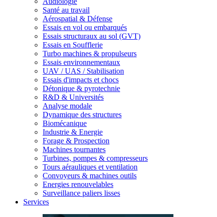
Audiologie
Santé au travail
Aérospatial & Défense
Essais en vol ou embarqués
Essais structuraux au sol (GVT)
Essais en Soufflerie
Turbo machines & propulseurs
Essais environnementaux
UAV / UAS / Stabilisation
Essais d'impacts et chocs
Détonique & pyrotechnie
R&D & Universités
Analyse modale
Dynamique des structures
Biomécanique
Industrie & Energie
Forage & Prospection
Machines tournantes
Turbines, pompes & compresseurs
Tours aérauliques et ventilation
Convoyeurs & machines outils
Energies renouvelables
Surveillance paliers lisses
Services