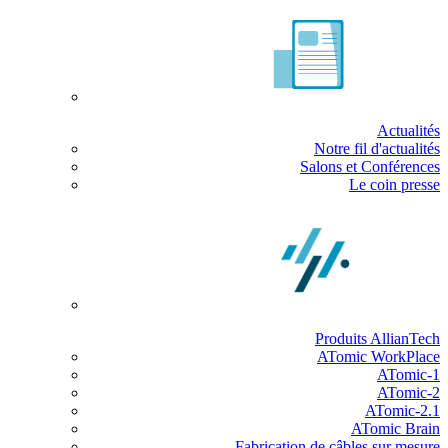
Actualités
Notre fil d'actualités
Salons et Conférences
Le coin presse
Produits AllianTech
ATomic WorkPlace
ATomic-1
ATomic-2
ATomic-2.1
ATomic Brain
Fabrication de câbles sur mesure