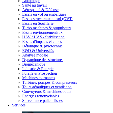
Audiologie
Santé au travail
Aérospatial & Défense
Essais en vol ou embarqués
Essais structuraux au sol (GVT)
Essais en Soufflerie
Turbo machines & propulseurs
Essais environnementaux
UAV / UAS / Stabilisation
Essais d'impacts et chocs
Détonique & pyrotechnie
R&D & Universités
Analyse modale
Dynamique des structures
Biomécanique
Industrie & Energie
Forage & Prospection
Machines tournantes
Turbines, pompes & compresseurs
Tours aérauliques et ventilation
Convoyeurs & machines outils
Energies renouvelables
Surveillance paliers lisses
Services