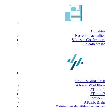
Actualités
Notre fil d'actualités
Salons et Conférences
Le coin presse
Produits AllianTech
ATomic WorkPlace
ATomic-1
ATomic-2
ATomic-2.1
ATomic Brain
Fabrication de câbles sur mesure