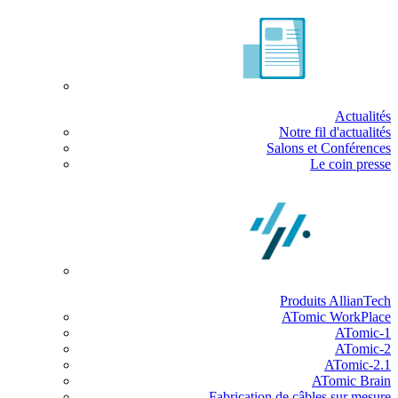
Actualités
Notre fil d'actualités
Salons et Conférences
Le coin presse
Produits AllianTech
ATomic WorkPlace
ATomic-1
ATomic-2
ATomic-2.1
ATomic Brain
Fabrication de câbles sur mesure