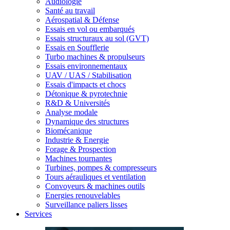
Audiologie
Santé au travail
Aérospatial & Défense
Essais en vol ou embarqués
Essais structuraux au sol (GVT)
Essais en Soufflerie
Turbo machines & propulseurs
Essais environnementaux
UAV / UAS / Stabilisation
Essais d'impacts et chocs
Détonique & pyrotechnie
R&D & Universités
Analyse modale
Dynamique des structures
Biomécanique
Industrie & Energie
Forage & Prospection
Machines tournantes
Turbines, pompes & compresseurs
Tours aérauliques et ventilation
Convoyeurs & machines outils
Energies renouvelables
Surveillance paliers lisses
Services