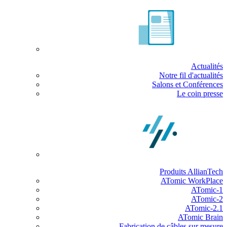
Actualités
Notre fil d'actualités
Salons et Conférences
Le coin presse
Produits AllianTech
ATomic WorkPlace
ATomic-1
ATomic-2
ATomic-2.1
ATomic Brain
Fabrication de câbles sur mesure