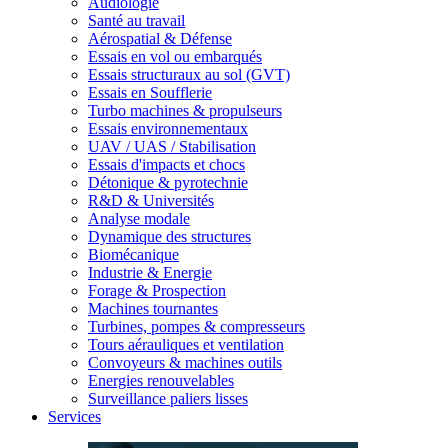
Audiologie
Santé au travail
Aérospatial & Défense
Essais en vol ou embarqués
Essais structuraux au sol (GVT)
Essais en Soufflerie
Turbo machines & propulseurs
Essais environnementaux
UAV / UAS / Stabilisation
Essais d'impacts et chocs
Détonique & pyrotechnie
R&D & Universités
Analyse modale
Dynamique des structures
Biomécanique
Industrie & Energie
Forage & Prospection
Machines tournantes
Turbines, pompes & compresseurs
Tours aérauliques et ventilation
Convoyeurs & machines outils
Energies renouvelables
Surveillance paliers lisses
Services