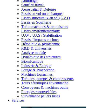
Audiologie
Santé au travail
Aérospatial & Défense
Essais en vol ou embarqués
Essais structuraux au sol (GVT)
Essais en Soufflerie
Turbo machines & propulseurs
Essais environnementaux
UAV / UAS / Stabilisation
Essais d'impacts et chocs
Détonique & pyrotechnie
R&D & Universités
Analyse modale
Dynamique des structures
Biomécanique
Industrie & Energie
Forage & Prospection
Machines tournantes
Turbines, pompes & compresseurs
Tours aérauliques et ventilation
Convoyeurs & machines outils
Energies renouvelables
Surveillance paliers lisses
Services