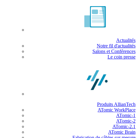
Actualités
Notre fil d'actualités
Salons et Conférences
Le coin presse
Produits AllianTech
ATomic WorkPlace
ATomic-1
ATomic-2
ATomic-2.1
ATomic Brain
Fabrication de câbles sur mesure