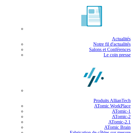
Actualités
Notre fil d'actualités
Salons et Conférences
Le coin presse
Produits AllianTech
ATomic WorkPlace
ATomic-1
ATomic-2
ATomic-2.1
ATomic Brain
Fabrication de câbles sur mesure