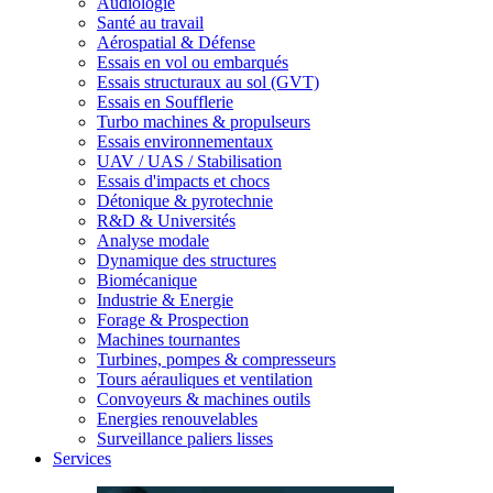
Audiologie
Santé au travail
Aérospatial & Défense
Essais en vol ou embarqués
Essais structuraux au sol (GVT)
Essais en Soufflerie
Turbo machines & propulseurs
Essais environnementaux
UAV / UAS / Stabilisation
Essais d'impacts et chocs
Détonique & pyrotechnie
R&D & Universités
Analyse modale
Dynamique des structures
Biomécanique
Industrie & Energie
Forage & Prospection
Machines tournantes
Turbines, pompes & compresseurs
Tours aérauliques et ventilation
Convoyeurs & machines outils
Energies renouvelables
Surveillance paliers lisses
Services