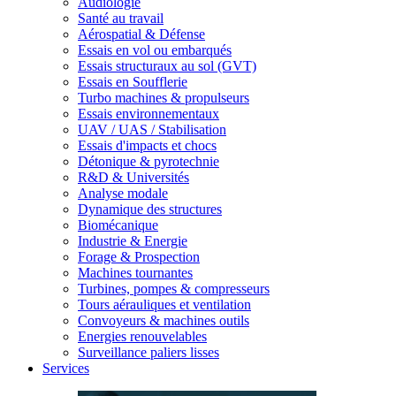
Audiologie
Santé au travail
Aérospatial & Défense
Essais en vol ou embarqués
Essais structuraux au sol (GVT)
Essais en Soufflerie
Turbo machines & propulseurs
Essais environnementaux
UAV / UAS / Stabilisation
Essais d'impacts et chocs
Détonique & pyrotechnie
R&D & Universités
Analyse modale
Dynamique des structures
Biomécanique
Industrie & Energie
Forage & Prospection
Machines tournantes
Turbines, pompes & compresseurs
Tours aérauliques et ventilation
Convoyeurs & machines outils
Energies renouvelables
Surveillance paliers lisses
Services