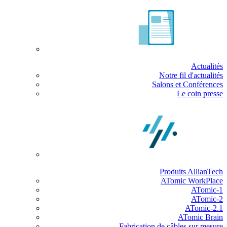
Actualités
Notre fil d'actualités
Salons et Conférences
Le coin presse
Produits AllianTech
ATomic WorkPlace
ATomic-1
ATomic-2
ATomic-2.1
ATomic Brain
Fabrication de câbles sur mesure