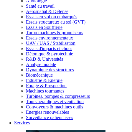
Audiologie
Santé au travail
Aérospatial & Défense
Essais en vol ou embarqués
Essais structuraux au sol (GVT)
Essais en Soufflerie
Turbo machines & propulseurs
Essais environnementaux
UAV / UAS / Stabilisation
Essais d'impacts et chocs
Détonique & pyrotechnie
R&D & Universités
Analyse modale
Dynamique des structures
Biomécanique
Industrie & Energie
Forage & Prospection
Machines tournantes
Turbines, pompes & compresseurs
Tours aérauliques et ventilation
Convoyeurs & machines outils
Energies renouvelables
Surveillance paliers lisses
Services