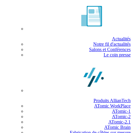
Actualités
Notre fil d'actualités
Salons et Conférences
Le coin presse
Produits AllianTech
ATomic WorkPlace
ATomic-1
ATomic-2
ATomic-2.1
ATomic Brain
Fabrication de câbles sur mesure