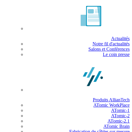
Actualités
Notre fil d'actualités
Salons et Conférences
Le coin presse
Produits AllianTech
ATomic WorkPlace
ATomic-1
ATomic-2
ATomic-2.1
ATomic Brain
Fabrication de câbles sur mesure