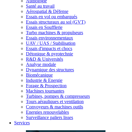
Audiologie
Santé au travail
Aérospatial & Défense
Essais en vol ou embarqués
Essais structuraux au sol (GVT)
Essais en Soufflerie
Turbo machines & propulseurs
Essais environnementaux
UAV / UAS / Stabilisation
Essais d'impacts et chocs
Détonique & pyrotechnie
R&D & Universités
Analyse modale
Dynamique des structures
Biomécanique
Industrie & Energie
Forage & Prospection
Machines tournantes
Turbines, pompes & compresseurs
Tours aérauliques et ventilation
Convoyeurs & machines outils
Energies renouvelables
Surveillance paliers lisses
Services