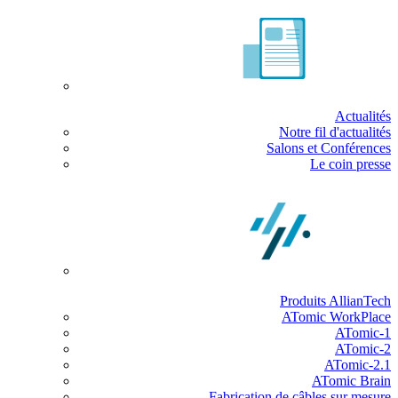
Actualités
Notre fil d'actualités
Salons et Conférences
Le coin presse
Produits AllianTech
ATomic WorkPlace
ATomic-1
ATomic-2
ATomic-2.1
ATomic Brain
Fabrication de câbles sur mesure