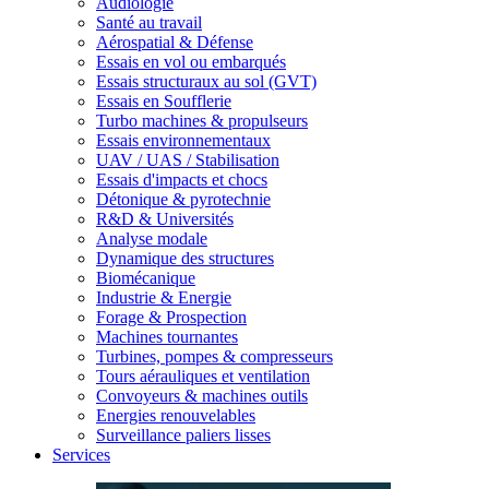
Audiologie
Santé au travail
Aérospatial & Défense
Essais en vol ou embarqués
Essais structuraux au sol (GVT)
Essais en Soufflerie
Turbo machines & propulseurs
Essais environnementaux
UAV / UAS / Stabilisation
Essais d'impacts et chocs
Détonique & pyrotechnie
R&D & Universités
Analyse modale
Dynamique des structures
Biomécanique
Industrie & Energie
Forage & Prospection
Machines tournantes
Turbines, pompes & compresseurs
Tours aérauliques et ventilation
Convoyeurs & machines outils
Energies renouvelables
Surveillance paliers lisses
Services