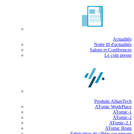
Actualités
Notre fil d'actualités
Salons et Conférences
Le coin presse
Produits AllianTech
ATomic WorkPlace
ATomic-1
ATomic-2
ATomic-2.1
ATomic Brain
Fabrication de câbles sur mesure