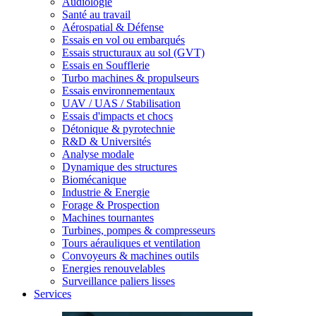
Audiologie
Santé au travail
Aérospatial & Défense
Essais en vol ou embarqués
Essais structuraux au sol (GVT)
Essais en Soufflerie
Turbo machines & propulseurs
Essais environnementaux
UAV / UAS / Stabilisation
Essais d'impacts et chocs
Détonique & pyrotechnie
R&D & Universités
Analyse modale
Dynamique des structures
Biomécanique
Industrie & Energie
Forage & Prospection
Machines tournantes
Turbines, pompes & compresseurs
Tours aérauliques et ventilation
Convoyeurs & machines outils
Energies renouvelables
Surveillance paliers lisses
Services