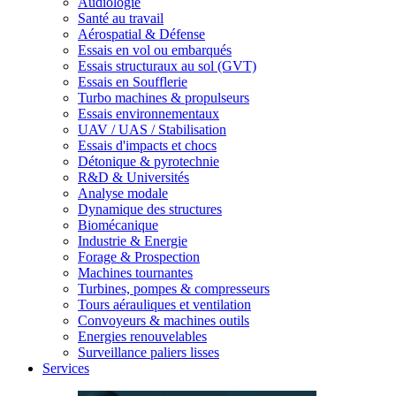
Audiologie
Santé au travail
Aérospatial & Défense
Essais en vol ou embarqués
Essais structuraux au sol (GVT)
Essais en Soufflerie
Turbo machines & propulseurs
Essais environnementaux
UAV / UAS / Stabilisation
Essais d'impacts et chocs
Détonique & pyrotechnie
R&D & Universités
Analyse modale
Dynamique des structures
Biomécanique
Industrie & Energie
Forage & Prospection
Machines tournantes
Turbines, pompes & compresseurs
Tours aérauliques et ventilation
Convoyeurs & machines outils
Energies renouvelables
Surveillance paliers lisses
Services