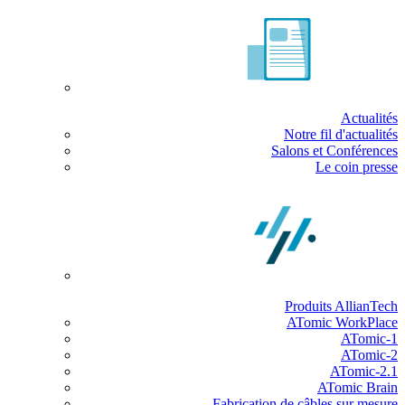
Actualités
Notre fil d'actualités
Salons et Conférences
Le coin presse
Produits AllianTech
ATomic WorkPlace
ATomic-1
ATomic-2
ATomic-2.1
ATomic Brain
Fabrication de câbles sur mesure