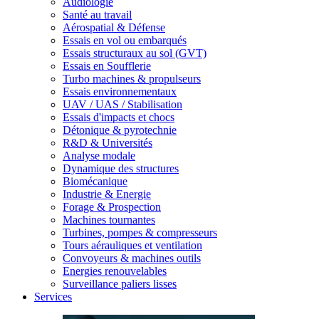
Audiologie
Santé au travail
Aérospatial & Défense
Essais en vol ou embarqués
Essais structuraux au sol (GVT)
Essais en Soufflerie
Turbo machines & propulseurs
Essais environnementaux
UAV / UAS / Stabilisation
Essais d'impacts et chocs
Détonique & pyrotechnie
R&D & Universités
Analyse modale
Dynamique des structures
Biomécanique
Industrie & Energie
Forage & Prospection
Machines tournantes
Turbines, pompes & compresseurs
Tours aérauliques et ventilation
Convoyeurs & machines outils
Energies renouvelables
Surveillance paliers lisses
Services