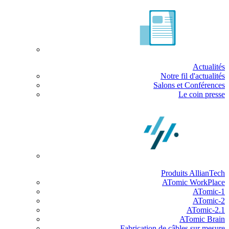
Actualités
Notre fil d'actualités
Salons et Conférences
Le coin presse
Produits AllianTech
ATomic WorkPlace
ATomic-1
ATomic-2
ATomic-2.1
ATomic Brain
Fabrication de câbles sur mesure