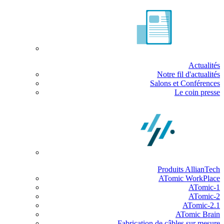
Actualités
Notre fil d'actualités
Salons et Conférences
Le coin presse
Produits AllianTech
ATomic WorkPlace
ATomic-1
ATomic-2
ATomic-2.1
ATomic Brain
Fabrication de câbles sur mesure