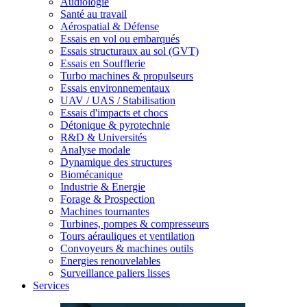
Audiologie
Santé au travail
Aérospatial & Défense
Essais en vol ou embarqués
Essais structuraux au sol (GVT)
Essais en Soufflerie
Turbo machines & propulseurs
Essais environnementaux
UAV / UAS / Stabilisation
Essais d'impacts et chocs
Détonique & pyrotechnie
R&D & Universités
Analyse modale
Dynamique des structures
Biomécanique
Industrie & Energie
Forage & Prospection
Machines tournantes
Turbines, pompes & compresseurs
Tours aérauliques et ventilation
Convoyeurs & machines outils
Energies renouvelables
Surveillance paliers lisses
Services