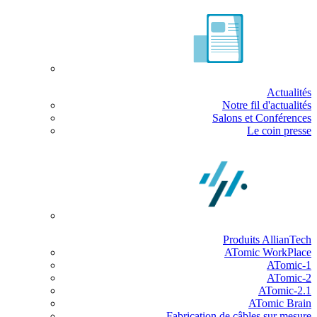
Actualités
Notre fil d'actualités
Salons et Conférences
Le coin presse
Produits AllianTech
ATomic WorkPlace
ATomic-1
ATomic-2
ATomic-2.1
ATomic Brain
Fabrication de câbles sur mesure