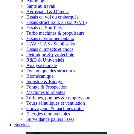
Audiologie
Santé au travail
Aérospatial & Défense
Essais en vol ou embarqués
Essais structuraux au sol (GVT)
Essais en Soufflerie
Turbo machines & propulseurs
Essais environnementaux
UAV / UAS / Stabilisation
Essais d'impacts et chocs
Détonique & pyrotechnie
R&D & Universités
Analyse modale
Dynamique des structures
Biomécanique
Industrie & Energie
Forage & Prospection
Machines tournantes
Turbines, pompes & compresseurs
Tours aérauliques et ventilation
Convoyeurs & machines outils
Energies renouvelables
Surveillance paliers lisses
Services