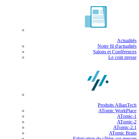
Actualités
Notre fil d'actualités
Salons et Conférences
Le coin presse
Produits AllianTech
ATomic WorkPlace
ATomic-1
ATomic-2
ATomic-2.1
ATomic Brain
Fabrication de câbles sur mesure