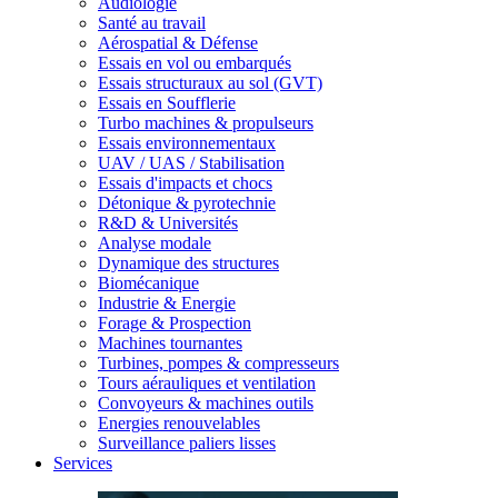
Audiologie
Santé au travail
Aérospatial & Défense
Essais en vol ou embarqués
Essais structuraux au sol (GVT)
Essais en Soufflerie
Turbo machines & propulseurs
Essais environnementaux
UAV / UAS / Stabilisation
Essais d'impacts et chocs
Détonique & pyrotechnie
R&D & Universités
Analyse modale
Dynamique des structures
Biomécanique
Industrie & Energie
Forage & Prospection
Machines tournantes
Turbines, pompes & compresseurs
Tours aérauliques et ventilation
Convoyeurs & machines outils
Energies renouvelables
Surveillance paliers lisses
Services