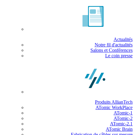
Actualités
Notre fil d'actualités
Salons et Conférences
Le coin presse
Produits AllianTech
ATomic WorkPlace
ATomic-1
ATomic-2
ATomic-2.1
ATomic Brain
Fabrication de câbles sur mesure