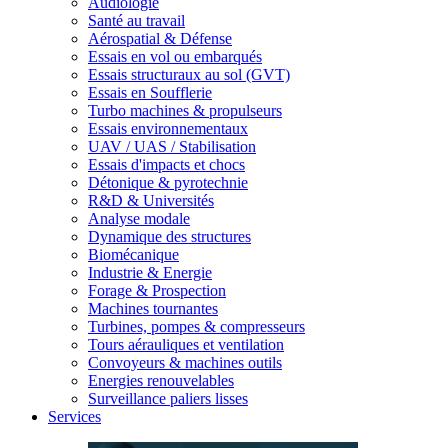
Audiologie
Santé au travail
Aérospatial & Défense
Essais en vol ou embarqués
Essais structuraux au sol (GVT)
Essais en Soufflerie
Turbo machines & propulseurs
Essais environnementaux
UAV / UAS / Stabilisation
Essais d'impacts et chocs
Détonique & pyrotechnie
R&D & Universités
Analyse modale
Dynamique des structures
Biomécanique
Industrie & Energie
Forage & Prospection
Machines tournantes
Turbines, pompes & compresseurs
Tours aérauliques et ventilation
Convoyeurs & machines outils
Energies renouvelables
Surveillance paliers lisses
Services