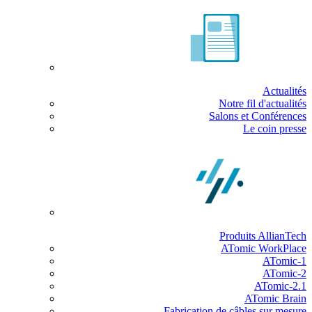
Actualités
Notre fil d'actualités
Salons et Conférences
Le coin presse
Produits AllianTech
ATomic WorkPlace
ATomic-1
ATomic-2
ATomic-2.1
ATomic Brain
Fabrication de câbles sur mesure