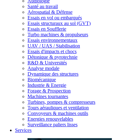
Audiologie
Santé au travail
Aérospatial & Défense
Essais en vol ou embarqués
Essais structuraux au sol (GVT)
Essais en Soufflerie
Turbo machines & propulseurs
Essais environnementaux
UAV / UAS / Stabilisation
Essais d'impacts et chocs
Détonique & pyrotechnie
R&D & Universités
Analyse modale
Dynamique des structures
Biomécanique
Industrie & Energie
Forage & Prospection
Machines tournantes
Turbines, pompes & compresseurs
Tours aérauliques et ventilation
Convoyeurs & machines outils
Energies renouvelables
Surveillance paliers lisses
Services