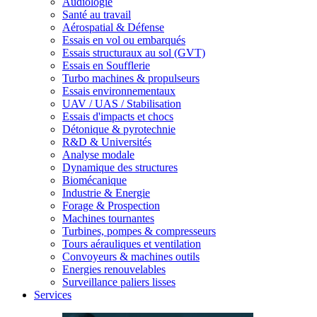
Audiologie
Santé au travail
Aérospatial & Défense
Essais en vol ou embarqués
Essais structuraux au sol (GVT)
Essais en Soufflerie
Turbo machines & propulseurs
Essais environnementaux
UAV / UAS / Stabilisation
Essais d'impacts et chocs
Détonique & pyrotechnie
R&D & Universités
Analyse modale
Dynamique des structures
Biomécanique
Industrie & Energie
Forage & Prospection
Machines tournantes
Turbines, pompes & compresseurs
Tours aérauliques et ventilation
Convoyeurs & machines outils
Energies renouvelables
Surveillance paliers lisses
Services