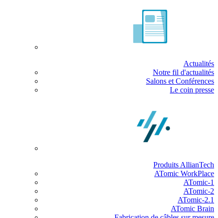
Actualités
Notre fil d'actualités
Salons et Conférences
Le coin presse
Produits AllianTech
ATomic WorkPlace
ATomic-1
ATomic-2
ATomic-2.1
ATomic Brain
Fabrication de câbles sur mesure