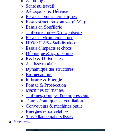
Audiologie
Santé au travail
Aérospatial & Défense
Essais en vol ou embarqués
Essais structuraux au sol (GVT)
Essais en Soufflerie
Turbo machines & propulseurs
Essais environnementaux
UAV / UAS / Stabilisation
Essais d'impacts et chocs
Détonique & pyrotechnie
R&D & Universités
Analyse modale
Dynamique des structures
Biomécanique
Industrie & Energie
Forage & Prospection
Machines tournantes
Turbines, pompes & compresseurs
Tours aérauliques et ventilation
Convoyeurs & machines outils
Energies renouvelables
Surveillance paliers lisses
Services