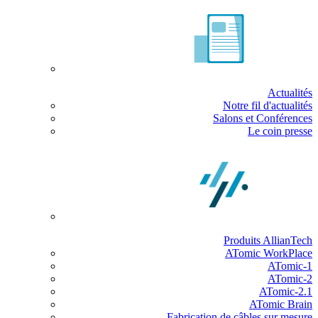
Actualités
Notre fil d'actualités
Salons et Conférences
Le coin presse
Produits AllianTech
ATomic WorkPlace
ATomic-1
ATomic-2
ATomic-2.1
ATomic Brain
Fabrication de câbles sur mesure