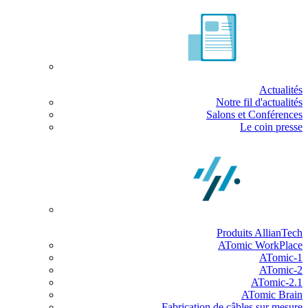
Actualités
Notre fil d'actualités
Salons et Conférences
Le coin presse
Produits AllianTech
ATomic WorkPlace
ATomic-1
ATomic-2
ATomic-2.1
ATomic Brain
Fabrication de câbles sur mesure