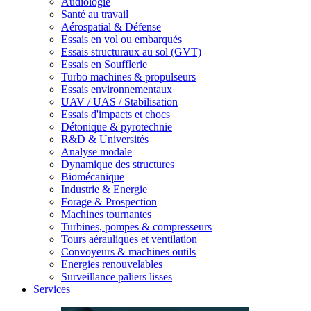
Audiologie
Santé au travail
Aérospatial & Défense
Essais en vol ou embarqués
Essais structuraux au sol (GVT)
Essais en Soufflerie
Turbo machines & propulseurs
Essais environnementaux
UAV / UAS / Stabilisation
Essais d'impacts et chocs
Détonique & pyrotechnie
R&D & Universités
Analyse modale
Dynamique des structures
Biomécanique
Industrie & Energie
Forage & Prospection
Machines tournantes
Turbines, pompes & compresseurs
Tours aérauliques et ventilation
Convoyeurs & machines outils
Energies renouvelables
Surveillance paliers lisses
Services