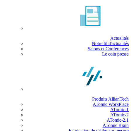
Actualités
Notre fil d'actualités
Salons et Conférences
Le coin presse
Produits AllianTech
ATomic WorkPlace
ATomic-1
ATomic-2
ATomic-2.1
ATomic Brain
Fabrication de câbles sur mesure