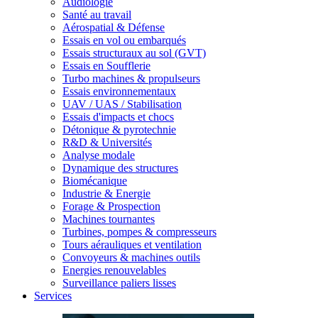
Audiologie
Santé au travail
Aérospatial & Défense
Essais en vol ou embarqués
Essais structuraux au sol (GVT)
Essais en Soufflerie
Turbo machines & propulseurs
Essais environnementaux
UAV / UAS / Stabilisation
Essais d'impacts et chocs
Détonique & pyrotechnie
R&D & Universités
Analyse modale
Dynamique des structures
Biomécanique
Industrie & Energie
Forage & Prospection
Machines tournantes
Turbines, pompes & compresseurs
Tours aérauliques et ventilation
Convoyeurs & machines outils
Energies renouvelables
Surveillance paliers lisses
Services