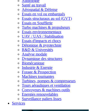
Audiologie
Santé au travail
Aérospatial & Défense
Essais en vol ou embarqués
Essais structuraux au sol (GVT)
Essais en Soufflerie
Turbo machines & propulseurs
Essais environnementaux
UAV / UAS / Stabilisation
Essais d'impacts et chocs
Détonique & pyrotechnie
R&D & Universités
Analyse modale
Dynamique des structures
Biomécanique
Industrie & Energie
Forage & Prospection
Machines tournantes
Turbines, pompes & compresseurs
Tours aérauliques et ventilation
Convoyeurs & machines outils
Energies renouvelables
Surveillance paliers lisses
Services