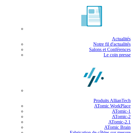
Actualités
Notre fil d'actualités
Salons et Conférences
Le coin presse
Produits AllianTech
ATomic WorkPlace
ATomic-1
ATomic-2
ATomic-2.1
ATomic Brain
Fabrication de câbles sur mesure