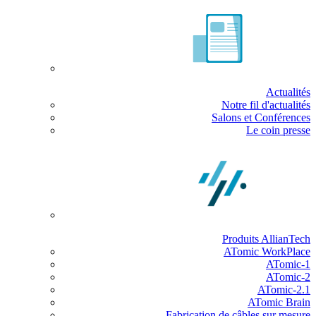
Actualités
Notre fil d'actualités
Salons et Conférences
Le coin presse
Produits AllianTech
ATomic WorkPlace
ATomic-1
ATomic-2
ATomic-2.1
ATomic Brain
Fabrication de câbles sur mesure