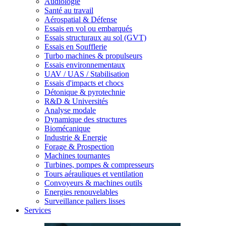
Audiologie
Santé au travail
Aérospatial & Défense
Essais en vol ou embarqués
Essais structuraux au sol (GVT)
Essais en Soufflerie
Turbo machines & propulseurs
Essais environnementaux
UAV / UAS / Stabilisation
Essais d'impacts et chocs
Détonique & pyrotechnie
R&D & Universités
Analyse modale
Dynamique des structures
Biomécanique
Industrie & Energie
Forage & Prospection
Machines tournantes
Turbines, pompes & compresseurs
Tours aérauliques et ventilation
Convoyeurs & machines outils
Energies renouvelables
Surveillance paliers lisses
Services