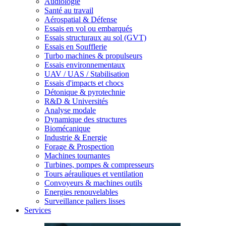
Audiologie
Santé au travail
Aérospatial & Défense
Essais en vol ou embarqués
Essais structuraux au sol (GVT)
Essais en Soufflerie
Turbo machines & propulseurs
Essais environnementaux
UAV / UAS / Stabilisation
Essais d'impacts et chocs
Détonique & pyrotechnie
R&D & Universités
Analyse modale
Dynamique des structures
Biomécanique
Industrie & Energie
Forage & Prospection
Machines tournantes
Turbines, pompes & compresseurs
Tours aérauliques et ventilation
Convoyeurs & machines outils
Energies renouvelables
Surveillance paliers lisses
Services