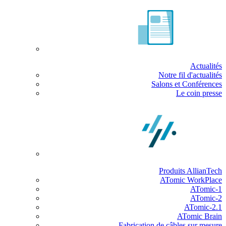
Actualités
Notre fil d'actualités
Salons et Conférences
Le coin presse
Produits AllianTech
ATomic WorkPlace
ATomic-1
ATomic-2
ATomic-2.1
ATomic Brain
Fabrication de câbles sur mesure