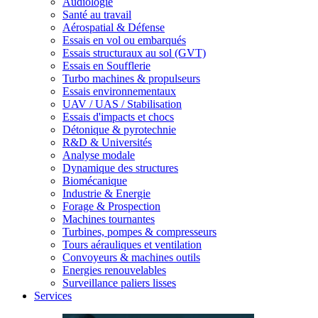
Audiologie
Santé au travail
Aérospatial & Défense
Essais en vol ou embarqués
Essais structuraux au sol (GVT)
Essais en Soufflerie
Turbo machines & propulseurs
Essais environnementaux
UAV / UAS / Stabilisation
Essais d'impacts et chocs
Détonique & pyrotechnie
R&D & Universités
Analyse modale
Dynamique des structures
Biomécanique
Industrie & Energie
Forage & Prospection
Machines tournantes
Turbines, pompes & compresseurs
Tours aérauliques et ventilation
Convoyeurs & machines outils
Energies renouvelables
Surveillance paliers lisses
Services