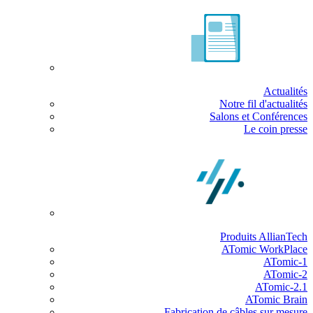
Actualités
Notre fil d'actualités
Salons et Conférences
Le coin presse
Produits AllianTech
ATomic WorkPlace
ATomic-1
ATomic-2
ATomic-2.1
ATomic Brain
Fabrication de câbles sur mesure