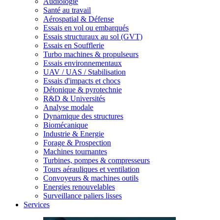
Audiologie
Santé au travail
Aérospatial & Défense
Essais en vol ou embarqués
Essais structuraux au sol (GVT)
Essais en Soufflerie
Turbo machines & propulseurs
Essais environnementaux
UAV / UAS / Stabilisation
Essais d'impacts et chocs
Détonique & pyrotechnie
R&D & Universités
Analyse modale
Dynamique des structures
Biomécanique
Industrie & Energie
Forage & Prospection
Machines tournantes
Turbines, pompes & compresseurs
Tours aérauliques et ventilation
Convoyeurs & machines outils
Energies renouvelables
Surveillance paliers lisses
Services