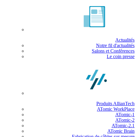
Actualités
Notre fil d'actualités
Salons et Conférences
Le coin presse
Produits AllianTech
ATomic WorkPlace
ATomic-1
ATomic-2
ATomic-2.1
ATomic Brain
Fabrication de câbles sur mesure