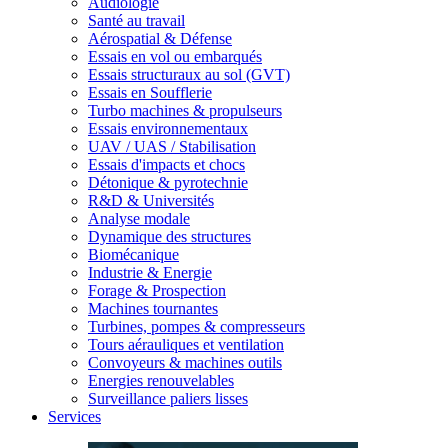
Audiologie
Santé au travail
Aérospatial & Défense
Essais en vol ou embarqués
Essais structuraux au sol (GVT)
Essais en Soufflerie
Turbo machines & propulseurs
Essais environnementaux
UAV / UAS / Stabilisation
Essais d'impacts et chocs
Détonique & pyrotechnie
R&D & Universités
Analyse modale
Dynamique des structures
Biomécanique
Industrie & Energie
Forage & Prospection
Machines tournantes
Turbines, pompes & compresseurs
Tours aérauliques et ventilation
Convoyeurs & machines outils
Energies renouvelables
Surveillance paliers lisses
Services