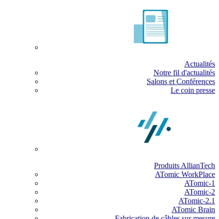
Actualités
Notre fil d'actualités
Salons et Conférences
Le coin presse
Produits AllianTech
ATomic WorkPlace
ATomic-1
ATomic-2
ATomic-2.1
ATomic Brain
Fabrication de câbles sur mesure