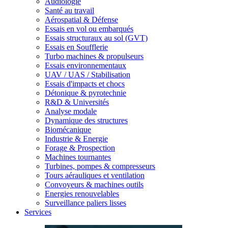
Audiologie
Santé au travail
Aérospatial & Défense
Essais en vol ou embarqués
Essais structuraux au sol (GVT)
Essais en Soufflerie
Turbo machines & propulseurs
Essais environnementaux
UAV / UAS / Stabilisation
Essais d'impacts et chocs
Détonique & pyrotechnie
R&D & Universités
Analyse modale
Dynamique des structures
Biomécanique
Industrie & Energie
Forage & Prospection
Machines tournantes
Turbines, pompes & compresseurs
Tours aérauliques et ventilation
Convoyeurs & machines outils
Energies renouvelables
Surveillance paliers lisses
Services