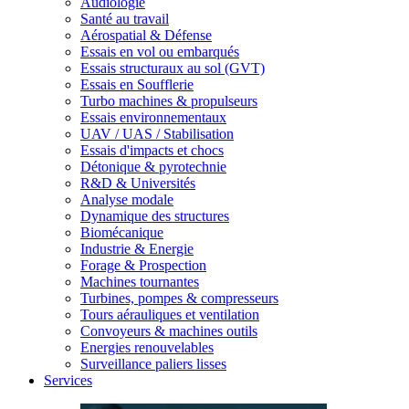
Audiologie
Santé au travail
Aérospatial & Défense
Essais en vol ou embarqués
Essais structuraux au sol (GVT)
Essais en Soufflerie
Turbo machines & propulseurs
Essais environnementaux
UAV / UAS / Stabilisation
Essais d'impacts et chocs
Détonique & pyrotechnie
R&D & Universités
Analyse modale
Dynamique des structures
Biomécanique
Industrie & Energie
Forage & Prospection
Machines tournantes
Turbines, pompes & compresseurs
Tours aérauliques et ventilation
Convoyeurs & machines outils
Energies renouvelables
Surveillance paliers lisses
Services