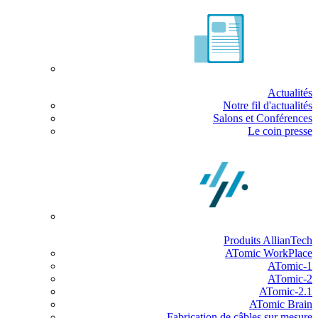
Actualités
Notre fil d'actualités
Salons et Conférences
Le coin presse
Produits AllianTech
ATomic WorkPlace
ATomic-1
ATomic-2
ATomic-2.1
ATomic Brain
Fabrication de câbles sur mesure