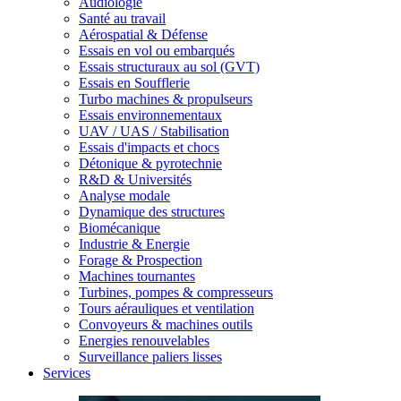
Audiologie
Santé au travail
Aérospatial & Défense
Essais en vol ou embarqués
Essais structuraux au sol (GVT)
Essais en Soufflerie
Turbo machines & propulseurs
Essais environnementaux
UAV / UAS / Stabilisation
Essais d'impacts et chocs
Détonique & pyrotechnie
R&D & Universités
Analyse modale
Dynamique des structures
Biomécanique
Industrie & Energie
Forage & Prospection
Machines tournantes
Turbines, pompes & compresseurs
Tours aérauliques et ventilation
Convoyeurs & machines outils
Energies renouvelables
Surveillance paliers lisses
Services