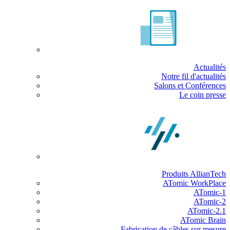
Actualités
Notre fil d'actualités
Salons et Conférences
Le coin presse
Produits AllianTech
ATomic WorkPlace
ATomic-1
ATomic-2
ATomic-2.1
ATomic Brain
Fabrication de câbles sur mesure