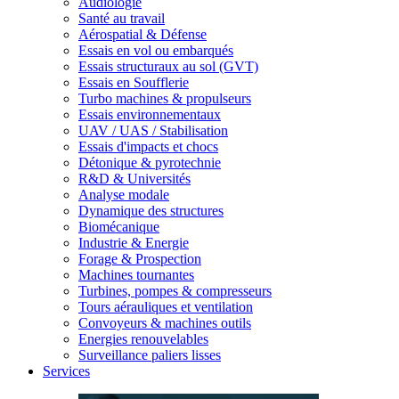
Audiologie
Santé au travail
Aérospatial & Défense
Essais en vol ou embarqués
Essais structuraux au sol (GVT)
Essais en Soufflerie
Turbo machines & propulseurs
Essais environnementaux
UAV / UAS / Stabilisation
Essais d'impacts et chocs
Détonique & pyrotechnie
R&D & Universités
Analyse modale
Dynamique des structures
Biomécanique
Industrie & Energie
Forage & Prospection
Machines tournantes
Turbines, pompes & compresseurs
Tours aérauliques et ventilation
Convoyeurs & machines outils
Energies renouvelables
Surveillance paliers lisses
Services