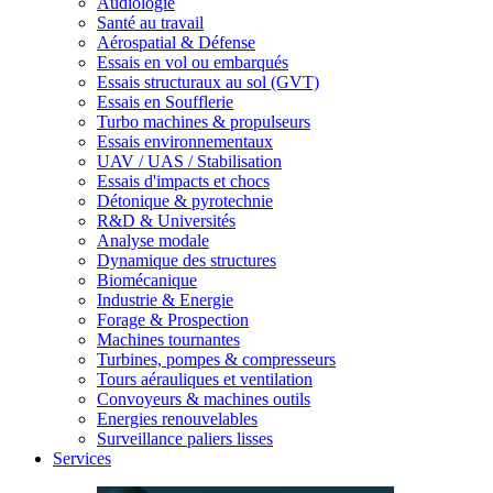
Audiologie
Santé au travail
Aérospatial & Défense
Essais en vol ou embarqués
Essais structuraux au sol (GVT)
Essais en Soufflerie
Turbo machines & propulseurs
Essais environnementaux
UAV / UAS / Stabilisation
Essais d'impacts et chocs
Détonique & pyrotechnie
R&D & Universités
Analyse modale
Dynamique des structures
Biomécanique
Industrie & Energie
Forage & Prospection
Machines tournantes
Turbines, pompes & compresseurs
Tours aérauliques et ventilation
Convoyeurs & machines outils
Energies renouvelables
Surveillance paliers lisses
Services