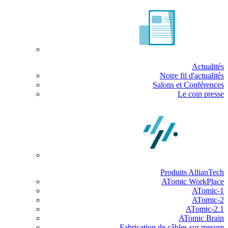
Actualités
Notre fil d'actualités
Salons et Conférences
Le coin presse
Produits AllianTech
ATomic WorkPlace
ATomic-1
ATomic-2
ATomic-2.1
ATomic Brain
Fabrication de câbles sur mesure